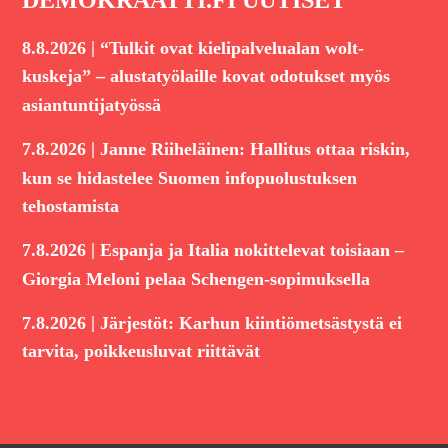
DEMOKRAATTI.FI UUTISET
|
8.8.2026
“Tulkit ovat kielipalvelualan wolt-
kuskeja” – alustatyölaille kovat odotukset myös
asiantuntijatyössä
|
7.8.2026
Janne Riiheläinen: Hallitus ottaa riskin,
kun se hidastelee Suomen infopuolustuksen
tehostamista
|
7.8.2026
Espanja ja Italia nokittelevat toisiaan –
Giorgia Meloni pelaa Schengen-sopimuksella
|
7.8.2026
Järjestöt: Karhun kiintiömetsästystä ei
tarvita, poikkeusluvat riittävät